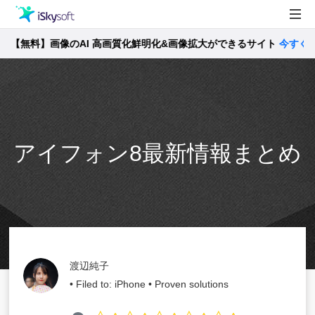
料】画像のAI 高画質化鮮明化&画像拡大ができるサイト
製品
今すぐ確認 >>
製品活用事例
Utility
ストア
サポート
アイフォン8最新情報まとめ
渡辺純子
• Filed to:
iPhone
• Proven solutions