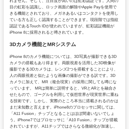
れません。そして、注目度が高いのは虹彩認証です。人間の
目の虹彩を認識し、ロック画面の解除やApple Payを使用で
きる機能とされており、メガネあるいはコンタクトを使用し
ている方も正しく認識することができます。現段階では指紋
認証であるTouch IDが使われていますが、虹彩認証機能が
iPhone 8に採用されると噂されています。
3Dカメラ機能とMRシステム
iPhone 8のカメラ機能については、3D写真が撮影できる3D
カメラの搭載もあり得ます。両眼視差を活用した3D映像が
撮影できる3Dカメラは、レンズ2つを搭載することにより、
人の両眼視差と似たような画像の撮影ができる訳です。3D
カメラに加えて、MR（複合現実）の採用に関しても噂にな
っています。 MRは簡単に説明すると、VRとARとを融合さ
せたもので、ゴーグルを利用して仮想世界が現実世界に重ね
る技術です。しかし、実際のところ本当に搭載されるのかは
まだ未知数と言えます。iPhone8のプロセッサに関しては、
「A11 Fusion」チップとなることはほぼ間違いないでしょ
う。iPhone7ではプロセッサに「A10 Fusion」チップが搭載
されていますが、A11チップではさらなる微細化が加速し、