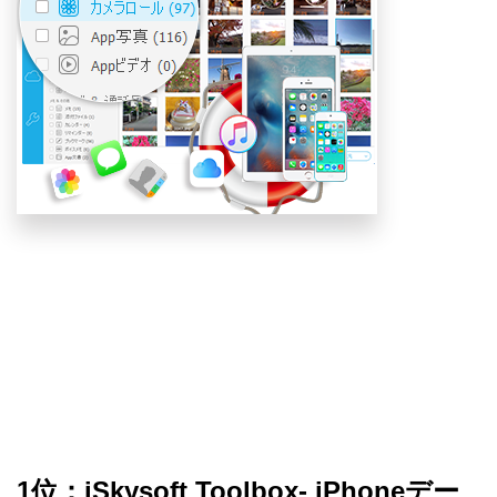
1位：iSkysoft Toolbox- iPhoneデー