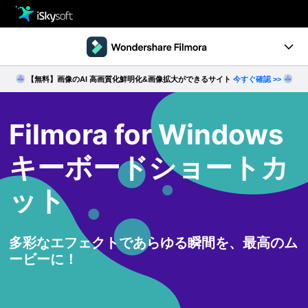
製品
製品活用事例
Utility
【無料】画像のAI 高画質化鮮明化&画像拡大ができるサイト
今すぐ確認 >>
概要
ストア
操作ガイド
Filmora for Windows
サポート
動作環境
キーボードショートカ
動画編集の基本とコツ
ット
キーボードショートカット
多彩なエフェクトであらゆる瞬間を、最高のム
無料ダウンロード
今すぐ購入
ービーに！