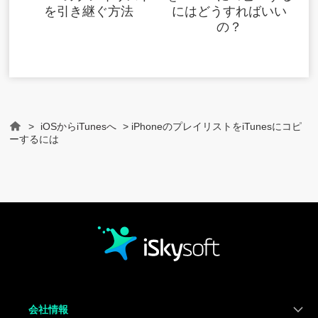
を引き継ぐ方法
にはどうすればいい
の？
>
iOSからiTunesへ
> iPhoneのプレイリストをiTunesにコピ
Home
ーするには
会社情報