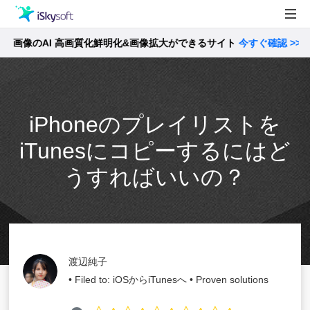
像のAI 高画質化鮮明化&画像拡大ができるサイト
製品
今すぐ確認 >>
製品活用事例
Utility
ストア
iPhoneのプレイリストを
サポート
iTunesにコピーするにはど
うすればいいの？
渡辺純子
• Filed to:
iOSからiTunesへ
• Proven solutions