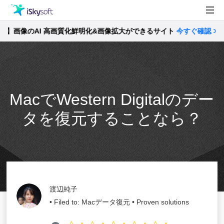
画像のAI 高画質化鮮明化&画像拡大ができるサイト
製品
今すぐ確認 >>
製品活用事例
Utility
ストア
MacでWestern Digitalのデー
サポート
タを復元することなら？
渡辺純子
• Filed to:
Macデータ復元
• Proven solutions