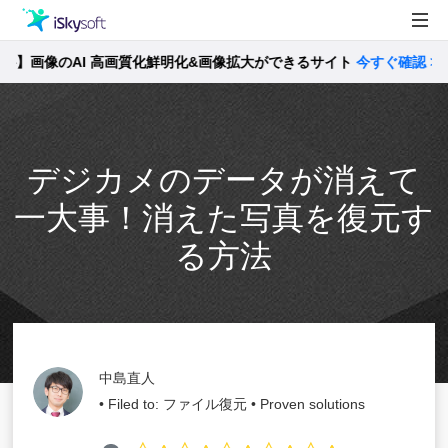
画像のAI 高画質化鮮明化&画像拡大ができるサイト
製品
今すぐ確認 >>
製品活用事例
Utility
ストア
デジカメのデータが消えて
サポート
一大事！消えた写真を復元す
る方法
中島直人
• Filed to:
ファイル復元
• Proven solutions