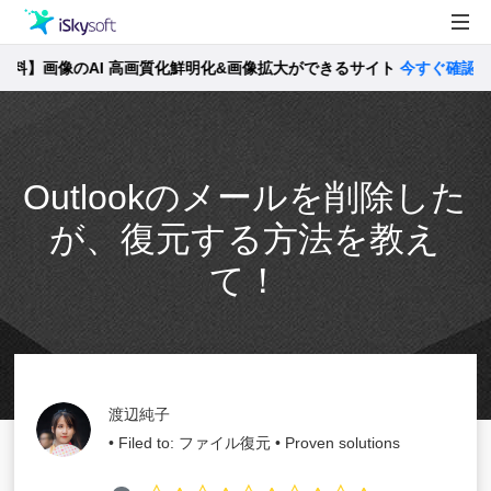
】画像のAI 高画質化鮮明化&画像拡大ができるサイト
製品
今すぐ確認 >>
製品活用事例
Utility
ストア
Outlookのメールを削除した
サポート
が、復元する方法を教え
て！
渡辺純子
• Filed to:
ファイル復元
• Proven solutions