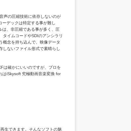
や音声の圧縮技術に依存しないのが
コーデックは特定する事が難し
ルは、非圧縮である事が多く、圧
タイムコードやSDIのアンシラリ
う概念を持ち込んで、映像データ
存しないファイル形式で素晴らし
XFは確かにいいのですが、プロを
れは
iSkysoft 究極動画音楽変換 for
で再生できます。そんなソフトの魅