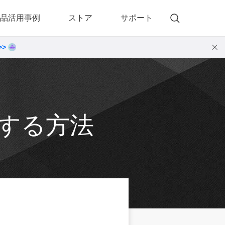
品活用事例
ストア
サポート
>>
)
 Memory（DVDメモリー）
動画・音楽変換プロ
 Memory for Windows
• 動画・音楽変換6！プロ for Windows
 Memory for Mac
• 動画・音楽変換3！プロ for Mac
生する方法