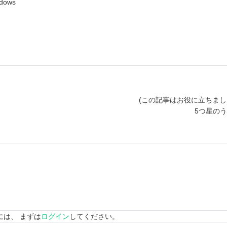
dows
(この記事はお役に立ちまし
5つ星の
には、 まずは
ログイン
してください。