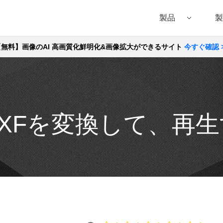
製品
製
【無料】画像のAI 高画質化鮮明化&画像拡大ができるサイト
今すぐ確認 
Filmora（フィモーラ）
UniConverter(スーパーメディア変換!
DVD
• Filmora for Windows
• UniConverter for Windows
• DVD
• Filmora for Mac
• UniConverter for Mac
• DVD
MXFを変換して、再