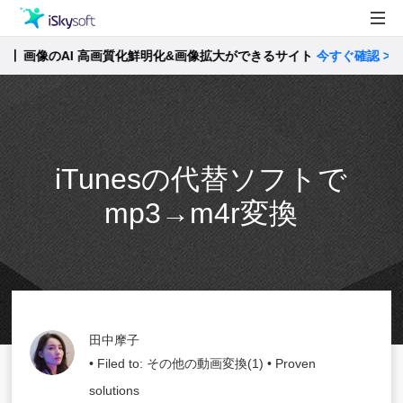
画像のAI 高画質化鮮明化&画像拡大ができるサイト
製品
今すぐ確認 >>
製品活用事例
Utility
ストア
iTunesの代替ソフトで
サポート
mp3→m4r変換
田中摩子
• Filed to:
その他の動画変換(1)
• Proven
solutions