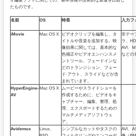
オ編集ソフトに関しての、基本情報や技術的な差違を比較し
たものです。
名前
OS
特長
入力フ
iMovie
Mac OS X
ビデオクリップを編集し、タ
非テー
イトルや音楽を追加する。映
ラ、H
像効果に関しては、基本的な
AVI、
色補正やビデオエンハンスメ
などの
ントツール、フェードインな
どのトランジション、フェー
ド·アウト、スライドなどが含
まれています。
HyperEngine-
Mac OS X
ムービーやスライドショーを
AV
作成するために、ビデオをキ
ャプチャー、編集、整理、処
理、エクスポートするための
マルチメディアソフトウェ
ア。
Avidemux
Linux、
シンプルなカットやタスクの
AVI、A
BSD、
フィルタリングやエンコーデ
像（BM