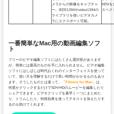
メラからの映像をキャプチャ
HDVを
ー。IEEE1394やvideo1394の
スペク
ライブラリを使いビデオカメ
ラにエクスポート可能。
一番簡単なMac用の動画編集ソフ
ト
フリーのビデオ編集ソフトにはたくさん選択肢があります
が、簡単には最高のものを手に入れられません。ビデオ編集
ソフトにはしばしば時代おくれのインターフェイスを使って
いて、使い方を理解するだけで長い時間がかかるものもあり
ます。そうしたものとは違って、
「Filmora for Mac」
は、
何度かクリックするだけでSDやHDのムービーを編集したり
シェアできます。ビデオクリップを素早く一つにまとめた
り、トリムしたり、特殊効果を使ってテキストを加えたりす
るのも助けてくれます。