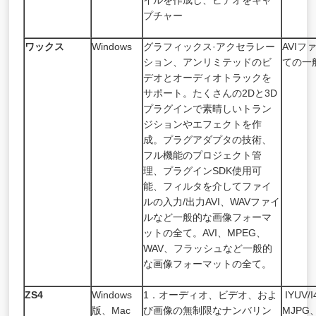
イルを作成し、ビデオをキャ
プチャー
ワックス
Windows
グラフィックス·アクセラレー
AVI
ション、アンリミテッドのビ
ての一
デオとオーディオトラックを
サポート。たくさんの2Dと3D
プラグインで素晴しいトラン
ジションやエフェクトを作
成。プラグアダプタの技術、
フル機能のプロジェクト管
理、プラグインSDK使用可
能、フィルタを介してファイ
ルの入力/出力
AVI
、
WAV
ファイ
ルなど一般的な画像フォーマ
ットの全て。
AVI
、
MPEG
、
WAV
、フラッシュなど一般的
な画像フォーマットの全て。
ZS4
Windows
1．オーディオ、ビデオ、およ
IYUV/
版、Mac
び画像の無制限なナンバリン
MJPG、