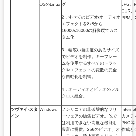
OSのLinux
グ
JPG、
CUR、
2．すべてのビデオ/オーディオ
PPM、
エフェクトを8x8から
16000x16000の解像度でカス
タム化
3．幅広い自由度のあるサイズ
でビデオを制作。キーフレー
ムを使用するすべてのトラッ
クやエフェクトの変数の完全
な自動化を制御。
4．オーディオとビデオのフル
クロス統合。
ツヴァイ·スタ
Windows
ノンリニアの非破壊的なフリ
Inter
イン
ーウェアの編集ビデオ。他で
力メディ
は利用できない高度な機能を
PNG
豊富に提供。256のビデオ、オ
作成と