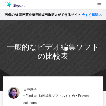
像のAI 高画質化鮮明化&画像拡大ができるサイト
製品
今すぐ確認 >>
製品活用事例
Utility
ストア
一般的なビデオ編集ソフト
サポート
の比較表
田中摩子
• Filed to:
動画編集ソフトおすすめ
• Proven
solutions