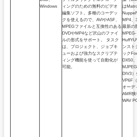
Windows
ィングのための無料のビデオ
はMat
編集ソフト。多種のコーデッ
Nuppe
クを使えるので、AVIやASF、
MP4
MPEGファイルと互換性のある
最新の
DVDやMP4など沢山のファイ
MPEG-
ルの形式をサポート。 タスク
Huff
は、プロジェクト、ジョブキ
ンスト
ューおよび強力なスクリプテ
ックFo
ィング機能を使って自動化が
DX50
可能。
MJPE
DIV3
VP6F（
オーデ
AMR狭
WAV 