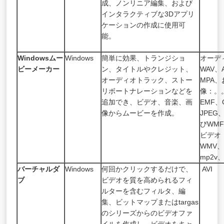
成、ノンリニア編集、および
インタラクティブな3Dアプリ
ケーションの作成に使用可
能。
Windowsムー
Windows
簡単に効果、トランジショ
オーデ
ビーメーカー
ン、タイトルやクレジット、
WAV、
オーディオトラック、ストー
MPA、
リボートナレーションなどを
像：。
追加でき、ビデオ、音楽、画
EMF、
像からムービーを作成。
JPEG
びWM
ビデオ：
WMV、
mp2v
バーチャルダ
Windows
何回かクリックするだけで、
AVI
ブ
ビデオを質を高められるフィ
ルターを含むフィルタ、編
集、ビットマップまたはtargas
のシリーズからのビデオファ