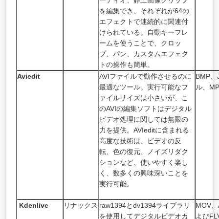
ーディオ、静止画像クリップ
を編集でき、それぞれが64の
エフェクトで連続的に関連付
けられている。自動キーフレ
ームを使うことで、クロッ
プ、パン、カスタムエフェク
トの操作も簡単。
Aviedit
AVIファイルで動作させるのに
BMP、
最適なツール。実行可能なフ
ル、MP
ァイルサイズは小さいが、こ
のAVIの編集ソフトはデジタル
ビデオ処理に関しては無限の
力を提供。AVIeditに含まれる
高度な技術は、ビデオの反
転、色の復元、ノイズリダク
ションなど、使いやすく楽し
く、数多くの興味深いことを
実行可能。
Kdenlive
リナックス
raw1394とdv1394ライブラリ
MOV、
を使用してデジタルビデオカ
よびFL