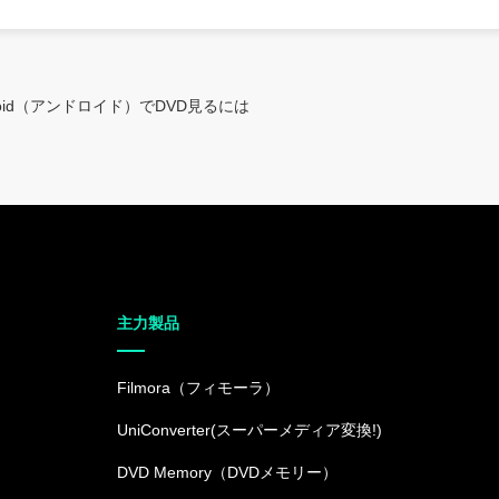
droid（アンドロイド）でDVD見るには
主力製品
Filmora（フィモーラ）
UniConverter(スーパーメディア変換!)
DVD Memory（DVDメモリー）