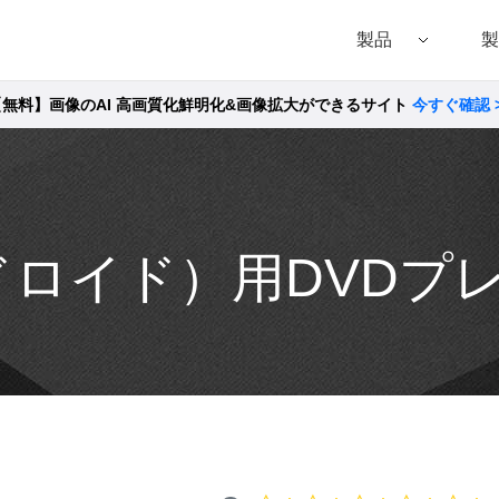
製品
製
【無料】画像のAI 高画質化鮮明化&画像拡大ができるサイト
今すぐ確認 
Filmora（フィモーラ）
UniConverter(スーパーメディア変換!
DVD
• Filmora for Windows
• UniConverter for Windows
• DVD
• Filmora for Mac
• UniConverter for Mac
• DVD
アンドロイド）用DVD