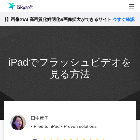
】画像のAI 高画質化鮮明化&画像拡大ができるサイト
製品
今すぐ確認 >>
製品活用事例
Utility
ストア
iPadでフラッシュビデオを
サポート
見る方法
田中摩子
• Filed to:
iPad
• Proven solutions