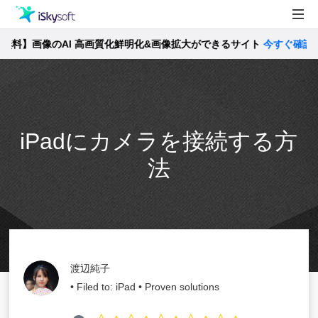
料】画像のAI 高画質化鮮明化&画像拡大ができるサイト
製品
今すぐ確認 >>
製品活用事例
Utility
ストア
iPadにカメラを接続する方
サポート
法
渡辺純子
• Filed to:
iPad
• Proven solutions