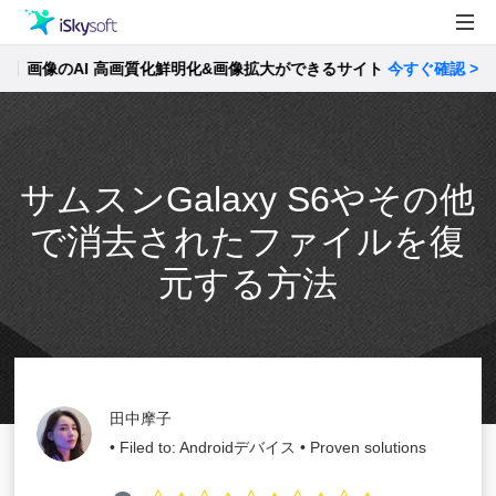
像のAI 高画質化鮮明化&画像拡大ができるサイト
製品
今すぐ確認 >>
製品活用事例
Utility
ストア
サムスンGalaxy S6やその他
サポート
で消去されたファイルを復
元する方法
田中摩子
• Filed to:
Androidデバイス
• Proven solutions