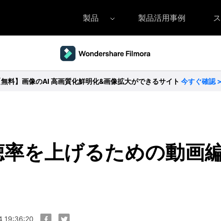
製品
製品活用事例
ス
Filmora（フィモーラ）
UniConverter(スーパーメディア変換
DVD
• Filmora for Windows
• UniConverter for Windows
• DV
【無料】画像のAI 高画質化鮮明化&画像拡大ができるサイト
今すぐ確認 
• Filmora for Mac
• UniConverter for Mac
• DV
の視聴率を上げるための動画
 19:36:20