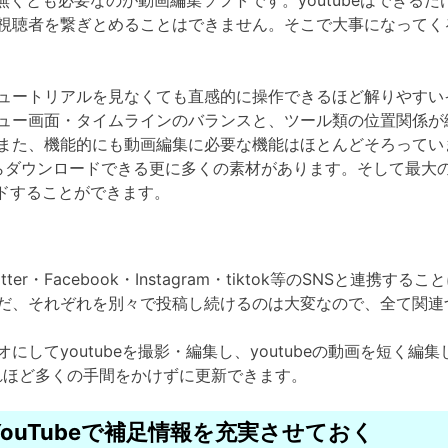
何は無くとも必要なのが動画編集ソフトです。youtubeはでき
視聴者を繋ぎとめることはできません。そこで大事になってく
ュートリアルを見なくても直感的に操作できるほど解りやすい
ュー画面・タイムラインのバランスと、ツール類の位置関係が
 >また、機能的にも動画編集に必要な機能はほとんどそろって
kからダウンロードできる更に多くの素材があります。そして最大のメ
ードすることができます。
tter・Facebook・Instagram・tiktok等のSNSと
だ、それぞれを別々で投稿し続けるのは大変なので、全て関連
youtubeを撮影・編集し、youtubeの動画を短く編集して、t
すればそれほど多くの手間をかけずに更新できます。
YouTubeで補足情報を充実させておく