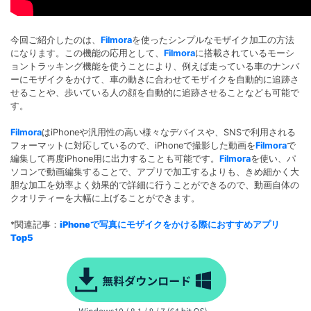
今回ご紹介したのは、
Filmora
を使ったシンプルなモザイク加工の方法
になります。この機能の応用として、
Filmora
に搭載されているモーシ
ョントラッキング機能を使うことにより、例えば走っている車のナンバ
ーにモザイクをかけて、車の動きに合わせてモザイクを自動的に追跡さ
せることや、歩いている人の顔を自動的に追跡させることなども可能で
す。
Filmora
はiPhoneや汎用性の高い様々なデバイスや、SNSで利用される
フォーマットに対応しているので、iPhoneで撮影した動画を
Filmora
で
編集して再度iPhone用に出力することも可能です。
Filmora
を使い、パ
ソコンで動画編集することで、アプリで加工するよりも、きめ細かく大
胆な加工を効率よく効果的で詳細に行うことができるので、動画自体の
クオリティーを大幅に上げることができます。
*関連記事：
iPhoneで写真にモザイクをかける際におすすめアプリ
Top5