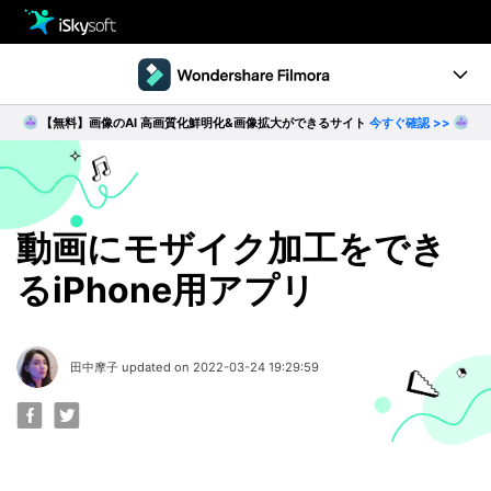
製品
製品活用事例
【無料】画像のAI 高画質化鮮明化&画像拡大ができるサイト
今すぐ確認 >>
Utility
製品ページ
ダウンロード
ストア
Filmstock
ダウンロード
ダウンロード
操作ガイド
動画にモザイク加工をでき
るiPhone用アプリ
サポート
動作環境
動画編集の基本とコツ
田中摩子 updated on 2022-03-24 19:29:59
無料ダウンロード
今すぐ購入