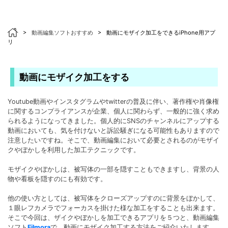
>
動画編集ソフトおすすめ
>
動画にモザイク加工をできるiPhone用アプ
リ
動画にモザイク加工をする
Youtube動画やインスタグラムやtwitterの普及に伴い、著作権や肖像権
に関するコンプライアンスが企業、個人に関わらず、一般的に強く求め
られるようになってきました。個人的にSNSのチャンネルにアップする
動画においても、気を付けないと訴訟騒ぎになる可能性もありますので
注意したいですね。そこで、動画編集において必要とされるのがモザイ
クやぼかしを利用した加工テクニックです。
モザイクやぼかしは、被写体の一部を隠すこともできますし、背景の人
物や看板を隠すのにも有効です。
他の使い方としては、被写体をクローズアップすのに背景をぼかして、
１眼レフカメラでフォーカスを掛けた様な加工をすることも出来ます。
そこで今回は、ザイクやぼかしを加工できるアプリを５つと、動画編集
ソフト
Filmora
で、動画にモザイク加工する方法をご紹介いたします。