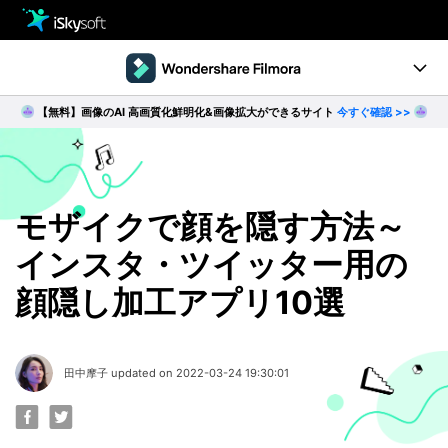
製品
製品活用事例
【無料】画像のAI 高画質化鮮明化&画像拡大ができるサイト
今すぐ確認 >>
Utility
製品ページ
ダウンロード
ストア
Filmstock
ダウンロード
ダウンロード
操作ガイド
モザイクで顔を隠す方法～
インスタ・ツイッター用の
サポート
動作環境
顔隠し加工アプリ10選
動画編集の基本とコツ
無料ダウンロード
今すぐ購入
田中摩子 updated on 2022-03-24 19:30:01