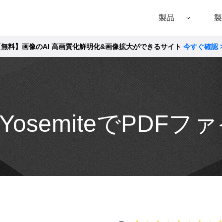
製品
製
【無料】画像のAI 高画質化鮮明化&画像拡大ができるサイト
今すぐ確認 
Filmora（フィモーラ）
UniConverter(スーパーメディア変換!
DVD
• Filmora for Windows
• UniConverter for Windows
• DVD
• Filmora for Mac
• UniConverter for Mac
• DVD
X YosemiteでPD