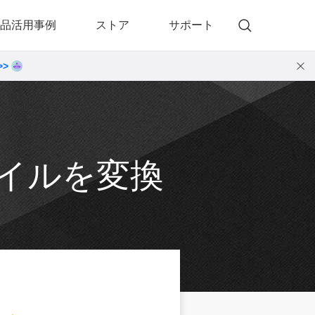
品活用事例
ストア
サポート
>>
)
 Memory（DVDメモリー）
動画・音楽変換プロ
 Memory for Windows
• 動画・音楽変換6！プロ for Windows
 Memory for Mac
• 動画・音楽変換3！プロ for Mac
Fファイルを変換