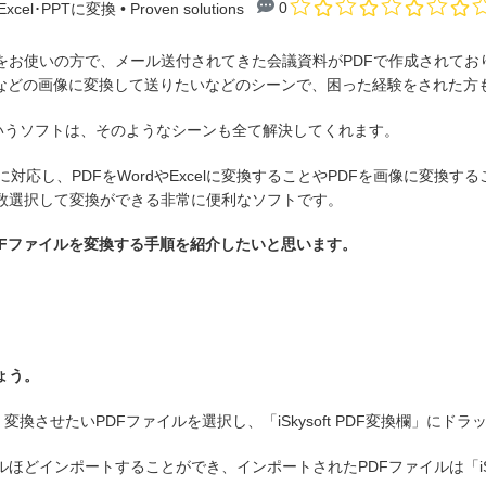
0
Excel･PPTに変換
• Proven solutions
emiteをお使いの方で、メール送付されてきた会議資料がPDFで作成されており
Gなどの画像に変換して送りたいなどのシーンで、困った経験をされた方
いうソフトは、そのようなシーンも全て解決してくれます。
emite に対応し、PDFをWordやExcelに変換することやPDFを画像に変
複数選択して変換ができる非常に便利なソフトです。
で、PDFファイルを変換する手順を紹介したいと思います。
ょう。
させ、変換させたいPDFファイルを選択し、「iSkysoft PDF変換欄」にド
ほどインポートすることができ、インポートされたPDFファイルは「iSky