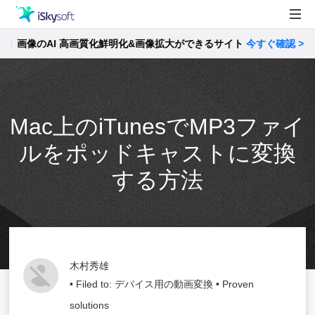
画像のAI 高画質化鮮明化&画像拡大ができるサイト
製品
今すぐ確認 >>
製品活用事例
Utility
ストア
Mac上のiTunesでMP3ファイ
サポート
ルをポッドキャストに変換
する方法
木村秀雄
• Filed to:
デバイス用の動画変換
• Proven
solutions