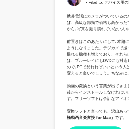
• Filed to:
デバイス用の
携帯電話にカメラがついているの
ば、高級な部類で価格も高かった
から､写真を撮り慣れていない人
前置きはこのあたりにして､本題に
ようになりました。デジカメで撮
撮れる機種も増えており、それら
は、ブルーレイにもDVDにも対
ので､PCで見れればいいという人
変えると良いでしょう。ちなみに、M
動画の変換という言葉が出てきま
後からインストールしなければい
す。フリーソフトは余計なアドオ
変換ソフトと言っても、沢山あっ
極動画音楽変換 for Mac
」
です。