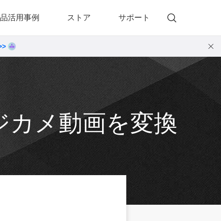
品活用事例
ストア
サポート
>>
)
 Memory（DVDメモリー）
動画・音楽変換プロ
 Memory for Windows
• 動画・音楽変換6！プロ for Windows
 Memory for Mac
• 動画・音楽変換3！プロ for Mac
デジカメ動画を変換