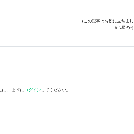
(この記事はお役に立ちまし
5つ星の
には、 まずは
ログイン
してください。