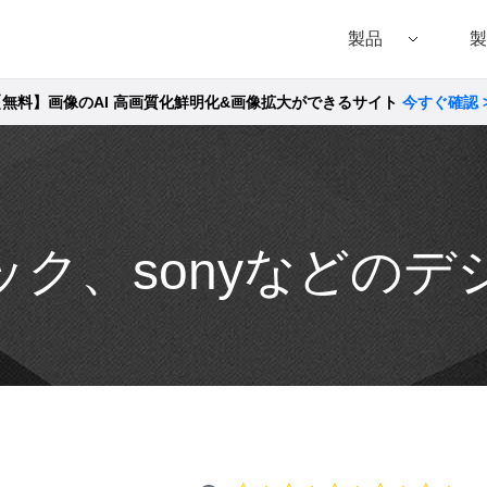
製品
製
【無料】画像のAI 高画質化鮮明化&画像拡大ができるサイト
今すぐ確認 
Filmora（フィモーラ）
UniConverter(スーパーメディア変換!
DVD
• Filmora for Windows
• UniConverter for Windows
• DVD
• Filmora for Mac
• UniConverter for Mac
• DVD
ック、sonyなどの