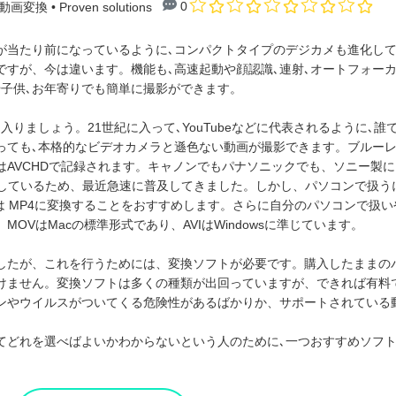
0
動画変換
• Proven solutions
が当たり前になっているように､コンパクトタイプのデジカメも進化してい
ですが、今は違います。機能も､高速起動や顔認識､連射､オートフォー
や子供､お年寄りでも簡単に撮影ができます。
入りましょう。21世紀に入って､YouTubeなどに代表されるように､
っても､本格的なビデオカメラと遜色ない動画が撮影できます。ブルー
はAVCHDで記録されます。キャノンでもパナソニックでも、ソニー製
応しているため、最近急速に普及してきました。しかし、パソコンで扱う
は MP4に変換することをおすすめします。さらに自分のパソコンで扱いや
OVはMacの標準形式であり、AVIはWindowsに準じています。
したが、これを行うためには、変換ソフトが必要です。購入したままの
けません。変換ソフトは多くの種類が出回っていますが、できれば有料
ンやウイルスがついてくる危険性があるばかりか、サポートされている
てどれを選べばよいかわからないという人のために､一つおすすめソフ