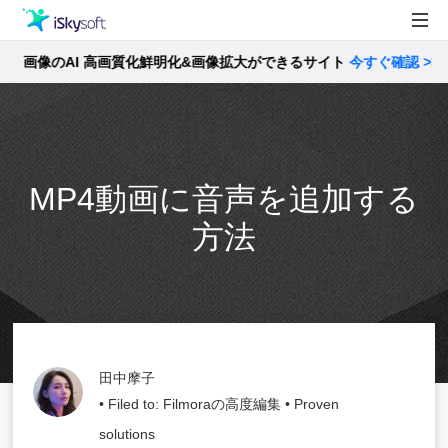
画像のAI 高画質化鮮明化&画像拡大ができるサイト
製品
今すぐ確認 >>
製品活用事例
Utility
ストア
MP4動画に音声を追加する
サポート
方法
田中摩子
• Filed to:
Filmoraの高度編集
• Proven
solutions