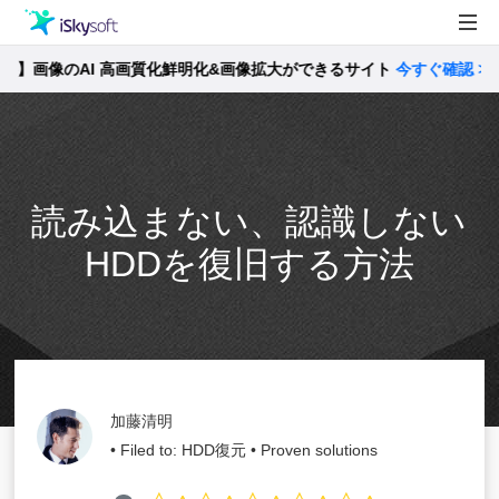
画像のAI 高画質化鮮明化&画像拡大ができるサイト
製品
今すぐ確認 >>
製品活用事例
Utility
ストア
読み込まない、認識しない
サポート
HDDを復旧する方法
加藤清明
• Filed to:
HDD復元
• Proven solutions