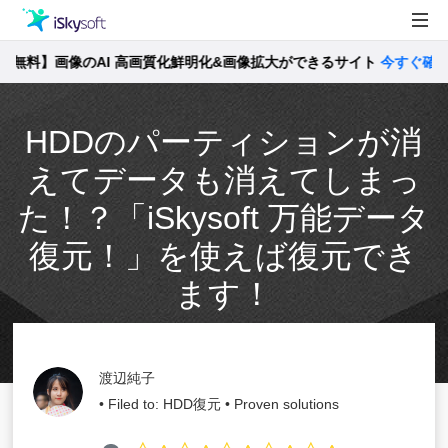
】画像のAI 高画質化鮮明化&画像拡大ができるサイト
製品
今すぐ確認 >>
製品活用事例
Utility
HDDのパーティションが消
ストア
えてデータも消えてしまっ
サポート
た！？「iSkysoft 万能データ
復元！」を使えば復元でき
ます！
渡辺純子
• Filed to:
HDD復元
• Proven solutions