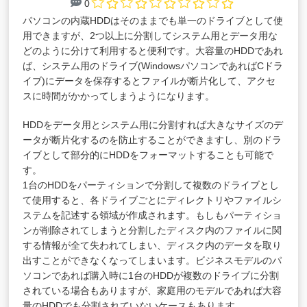
0
パソコンの内蔵HDDはそのままでも単一のドライブとして使
用できますが、2つ以上に分割してシステム用とデータ用な
どのように分けて利用すると便利です。大容量のHDDであれ
ば、システム用のドライブ(WindowsパソコンであればCドラ
イブ)にデータを保存するとファイルが断片化して、アクセ
スに時間がかかってしまうようになります。
HDDをデータ用とシステム用に分割すれば大きなサイズのデ
ータが断片化するのを防止することができますし、別のドラ
イブとして部分的にHDDをフォーマットすることも可能で
す。
1台のHDDをパーティションで分割して複数のドライブとし
て使用すると、各ドライブごとにディレクトリやファイルシ
ステムを記述する領域が作成されます。もしもパーティショ
ンが削除されてしまうと分割したディスク内のファイルに関
する情報が全て失われてしまい、ディスク内のデータを取り
出すことができなくなってしまいます。ビジネスモデルのパ
ソコンであれば購入時に1台のHDDが複数のドライブに分割
されている場合もありますが、家庭用のモデルであれば大容
量のHDDでも分割されていないケースもあります。