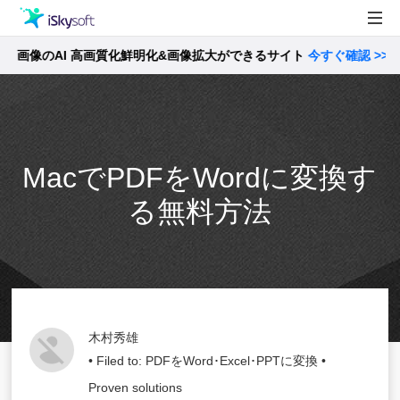
像のAI 高画質化鮮明化&画像拡大ができるサイト
製品
今すぐ確認 >>
製品活用事例
Utility
ストア
MacでPDFをWordに変換す
サポート
る無料方法
木村秀雄
• Filed to:
PDFをWord･Excel･PPTに変換
•
Proven solutions