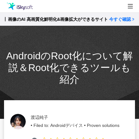
画像のAI 高画質化鮮明化&画像拡大ができるサイト
製品
今すぐ確認 >>
製品活用事例
Utility
ストア
AndroidのRoot化について解
サポート
説＆Root化できるツールも
紹介
渡辺純子
• Filed to:
Androidデバイス
• Proven solutions