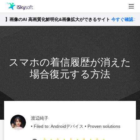
画像のAI 高画質化鮮明化&画像拡大ができるサイト
製品
今すぐ確認 >>
製品活用事例
Utility
ストア
スマホの着信履歴が消えた
サポート
場合復元する方法
渡辺純子
• Filed to:
Androidデバイス
• Proven solutions