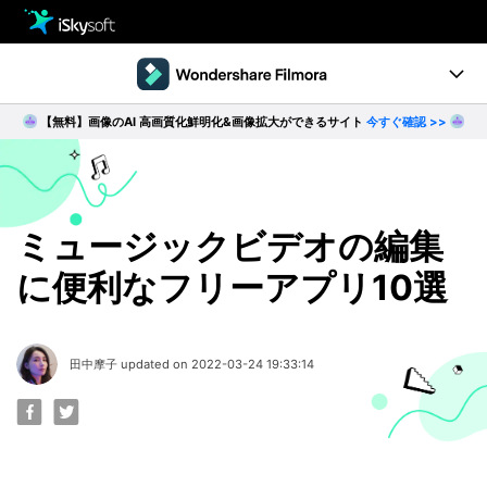
製品
製品活用事例
【無料】画像のAI 高画質化鮮明化&画像拡大ができるサイト
今すぐ確認 >>
Utility
製品ページ
ダウンロード
ストア
Filmstock
ダウンロード
ダウンロード
操作ガイド
ミュージックビデオの編集
に便利なフリーアプリ10選
サポート
動作環境
動画編集の基本とコツ
田中摩子 updated on 2022-03-24 19:33:14
無料ダウンロード
今すぐ購入