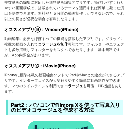
複数動画の編集に対応した無料動画編集アプリです。操作しやすく解り
やすい画面構成で、搭載されているテーマを適用すれば簡単に凝った演
出を制作できます。無料だと５分間の動画制作しかできないので、それ
以上の長さが必要な場合は有料になります。
オススメアプリ⑨：Vmoon(iPhone)
動画編集に必要なほぼすべての機能を搭載したアプリです。グリッドに
複数の動画を入れて
コラージュを制作
可能です。フィルターやエフェク
トも多数搭載しフィルターをカスタムできたりします。基本無料です
が、App内課金があります。
オススメアプリ⑩：iMovie(iPhone)
iPhoneに標準搭載の動画編集ソフトでiPadやMacとの連携ができるアプ
リです。インターフェイスが大変解りやすく簡単に動画制作ができま
す。２つのタイムラインを利用でき
コラージュ
も可能、PIP機能もあり
ます。
Part2：パソコンでFilmora Xを使って写真入り
のビデオコラージュを作成する方法