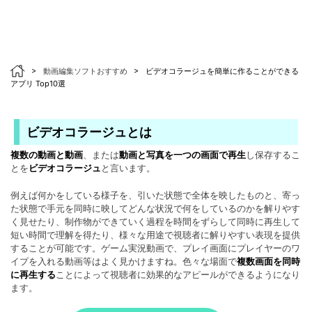
>
動画編集ソフトおすすめ
>
ビデオコラージュを簡単に作ることができる
アプリ Top10選
ビデオコラージュとは
複数の動画と動画
、または
動画と写真を一つの画面で再生
し保存するこ
とを
ビデオコラージュ
と言います。
例えば何かをしている様子を、引いた状態で全体を映したものと、寄っ
た状態で手元を同時に映してどんな状況で何をしているのかを解りやす
く見せたり、制作物ができていく過程を時間をずらして同時に再生して
短い時間で理解を得たり、様々な用途で視聴者に解りやすい表現を提供
することが可能です。ゲーム実況動画で、プレイ画面にプレイヤーのワ
イプを入れる動画等はよく見かけますね。色々な場面で
複数画面を同時
に再生する
ことによって視聴者に効果的なアピールができるようになり
ます。