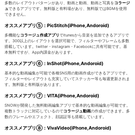
多数のレイアウトパターンがあり、動画と動画、動画と写真を
コラージ
ュ
できるアプリです。無料版と有料場があり、無料版ではBGMを使用
できません。
オススメアプリ⑤：PicStitch(iPhone,Andoroid)
多機能な
コラージュ作成アプリ
でitunesから音楽を追加できるアプリで
す。300以上のレイアウトを選択可能で、フィルターやフレームも多数
搭載しています。twitter・instagram・Facebookに共有可能です。基
本無料ですが、App内課金があります。
オススメアプリ⑥：InShot(iPhone,Andoroid)
基本的な動画編集が可能で各種SNS用の動画作成ができるアプリです。
フィルターやレイアウトも充実していてステッカー等も毎週更新されま
す。無料版と有料版があります。
オススメアプリ⑦：VITA(iPhone,Andoroid)
SNOWが開発した無料動画編集アプリで基本的な動画編集が可能です。
複数トラックに対応しているので
コラージュ動画
の作成ができます。多
数のフレームやエフェクト、顔認証等も搭載しています。
オススメアプリ⑧：VivaVideo(iPhone,Andoroid)