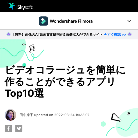
製品
製品活用事例
【無料】画像のAI 高画質化鮮明化&画像拡大ができるサイト
今すぐ確認 >>
Utility
製品ページ
ダウンロード
ストア
Filmstock
ダウンロード
ダウンロード
操作ガイド
ビデオコラージュを簡単に
作ることができるアプリ
サポート
動作環境
Top10選
動画編集の基本とコツ
無料ダウンロード
今すぐ購入
田中摩子 updated on 2022-03-24 19:33:07