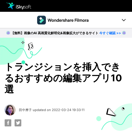
製品
製品活用事例
【無料】画像のAI 高画質化鮮明化&画像拡大ができるサイト
今すぐ確認 >>
Utility
製品ページ
ダウンロード
ストア
Filmstock
ダウンロード
ダウンロード
操作ガイド
トランジションを挿入でき
るおすすめの編集アプリ10
サポート
動作環境
選
動画編集の基本とコツ
無料ダウンロード
今すぐ購入
田中摩子 updated on 2022-03-24 19:33:11