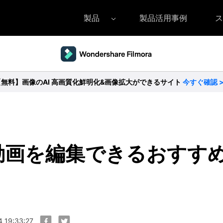
製品
製品活用事例
ス
Filmora（フィモーラ）
UniConverter(スーパーメディア変換
DVD
• Filmora for Windows
• UniConverter for Windows
• DV
【無料】画像のAI 高画質化鮮明化&画像拡大ができるサイト
今すぐ確認 
• Filmora for Mac
• UniConverter for Mac
• DV
ok動画を編集できるおす
 19:33:27