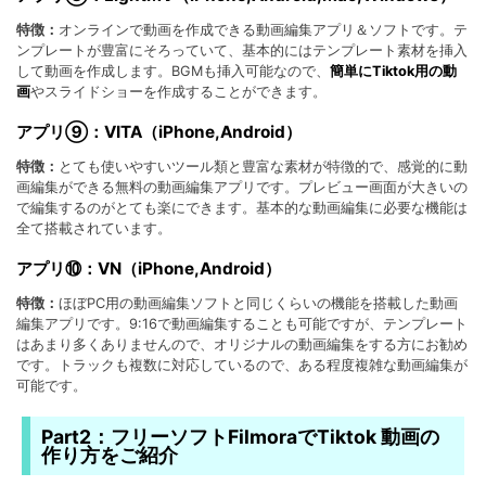
特徴：
オンラインで動画を作成できる動画編集アプリ＆ソフトです。テ
ンプレートが豊富にそろっていて、基本的にはテンプレート素材を挿入
して動画を作成します。BGMも挿入可能なので、
簡単にTiktok用の動
画
やスライドショーを作成することができます。
アプリ⑨：VITA（iPhone,Android）
特徴：
とても使いやすいツール類と豊富な素材が特徴的で、感覚的に動
画編集ができる無料の動画編集アプリです。プレビュー画面が大きいの
で編集するのがとても楽にできます。基本的な動画編集に必要な機能は
全て搭載されています。
アプリ⑩：VN（iPhone,Android）
特徴：
ほぼPC用の動画編集ソフトと同じくらいの機能を搭載した動画
編集アプリです。9:16で動画編集することも可能ですが、テンプレート
はあまり多くありませんので、オリジナルの動画編集をする方にお勧め
です。トラックも複数に対応しているので、ある程度複雑な動画編集が
可能です。
Part2：フリーソフトFilmoraでTiktok 動画の
作り方をご紹介