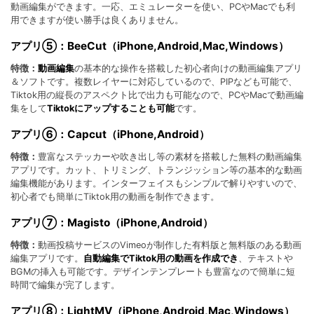
動画編集ができます。一応、エミュレーターを使い、PCやMacでも利
用できますが使い勝手は良くありません。
アプリ⑤：BeeCut（iPhone,Android,Mac,Windows）
特徴：
動画編集
の基本的な操作を搭載した初心者向けの動画編集アプリ
＆ソフトです。複数レイヤーに対応しているので、PIPなども可能で、
Tiktok用の縦長のアスペクト比で出力も可能なので、PCやMacで動画編
集をして
Tiktokにアップすることも可能
です。
アプリ⑥：Capcut（iPhone,Android）
特徴：
豊富なステッカーや吹き出し等の素材を搭載した無料の動画編集
アプリです。カット、トリミング、トランジッション等の基本的な動画
編集機能があります。インターフェイスもシンプルで解りやすいので、
初心者でも簡単にTiktok用の動画を制作できます。
アプリ⑦：Magisto（iPhone,Android）
特徴：
動画投稿サービスのVimeoが制作した有料版と無料版のある動画
編集アプリです。
自動編集でTiktok用の動画を作成でき
、テキストや
BGMの挿入も可能です。デザインテンプレートも豊富なので簡単に短
時間で編集が完了します。
アプリ⑧：LightMV（iPhone,Android,Mac,Windows）