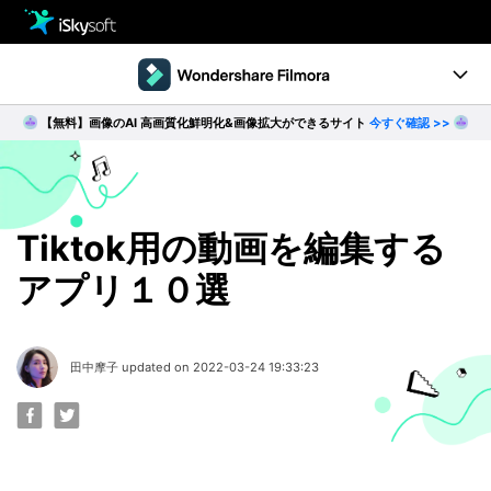
製品
製品活用事例
【無料】画像のAI 高画質化鮮明化&画像拡大ができるサイト
今すぐ確認 >>
Utility
製品ページ
ダウンロード
ストア
Filmstock
ダウンロード
ダウンロード
操作ガイド
Tiktok用の動画を編集する
アプリ１０選
サポート
動作環境
動画編集の基本とコツ
田中摩子 updated on 2022-03-24 19:33:23
無料ダウンロード
今すぐ購入