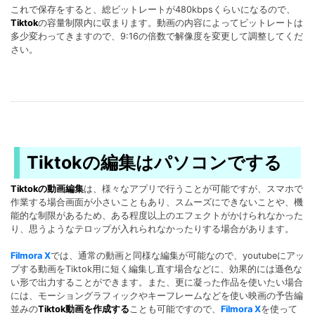
これで保存をすると、総ビットレートが480kbpsくらいになるので、
Tiktok
の容量制限内に収まります。動画の内容によってビットレートは
多少変わってきますので、9:16の倍数で解像度を変更して調整してくだ
さい。
Tiktokの編集はパソコンでする
Tiktokの動画編集
は、様々なアプリで行うことが可能ですが、スマホで
作業する場合画面が小さいこともあり、スムーズにできないことや、機
能的な制限があるため、ある程度以上のエフェクトがかけられなかった
り、思うようなテロップが入れられなかったりする場合があります。
Filmora X
では、通常の動画と同様な編集が可能なので、youtubeにアッ
プする動画をTiktok用に短く編集し直す場合などに、効果的には遜色な
い形で出力することができます。また、更に凝った作品を使いたい場合
には、モーショングラフィックやキーフレームなどを使い映画の予告編
並みの
Tiktok動画を作成する
ことも可能ですので、
Filmora X
を使って