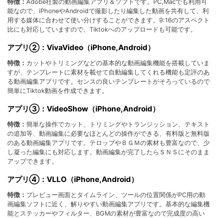
特徴：
Adobe社製の動画編集アプリ＆ソフトです。PC,Macでも利用可
能なので、iPhoneやAndroidで撮影したり編集した動画を共有して、利
用する媒体に合わせて使い分けすることができます。9:16のアスペクト
比にも対応していますので、Tiktokへのアップロードも可能です。
アプリ②：VivaVideo（iPhone,Android）
特徴：
カットやトリミングなどの基本的な動画編集機能を搭載していま
すが、テンプレートに素材を載せて自動編集してくれる機能も定評のあ
る動画編集アプリです。センスの良いテンプレートがそろっているので
簡単にTiktok動画を作成できます。
アプリ③：VideoShow（iPhone,Android）
特徴：
簡単な操作でカット、トリミングやトランジッション、テキスト
の追加等、動画編集に必要なほとんどの操作ができる、有料版と無料版
のある動画編集アプリです。テロップやＢＧＭの素材も豊富なので、少
し凝った編集にも対応します。動画編集が完了したらＳＮＳにそのまま
アップできます。
アプリ④：VLLO（iPhone,Android）
特徴：
プレビュー画面とタイムライン、ツールの位置関係がPC用の動
画編集ソフトに近く、解りやすい動画編集アプリです。基本的な編集機
能とステッカーやフィルター、BGMの素材が豊富なので完成度の高い