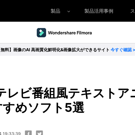
製品
製品活用事例
ス
Filmora（フィモーラ）
UniConverter(スーパーメディア変換
DVD
• Filmora for Windows
• UniConverter for Windows
• DV
【無料】画像のAI 高画質化鮮明化&画像拡大ができるサイト
今すぐ確認 
• Filmora for Mac
• UniConverter for Mac
• DV
】テレビ番組風テキスト
すすめソフト5選
 19:33:39