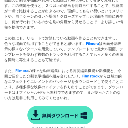
画面の分割表示機能を利用した動画はYoutubeなどでも多く見られま
す。この機能を使うと、２つ以上の動画を同時再生することで、視聴者
が一瞬で比較することが出来るので、理解してもらい易いというメリッ
トや、同じシーンの引いた場面とクローズアップした場面を同時に再生
し、何が行われているのかを別の角度から見せることで、より詳しい情
報を提供できます。
この他にも、リモートで対談している動画を作ることもできますし、
色々な場面で活用することができると思います。
Filmora
は画面分割表
示の様々なパターンを用意していて、テンプレートでは最大６画面、テ
ンプレートを使わず複数のトラックを利用することでもっと多くの画面
を同時に再生することも可能です。
また、
Filmora
の様々な動画編集における高度編集機能や新機能と、今
回ご紹介した分割表示機能を組み合わせたり、
Filmstock
からは魅力的
なエフェクトやエレメントのパッケージをダウンロードして使うことに
より、多種多様な映像のアイデアを作り出すことができます。ダウンロ
ードはオフィシャルHPから無料でできますので、まだ使ったことのな
い方は是非ご利用してみてくださいね。