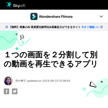
製品
製品活用事例
【無料】画像のAI 高画質化鮮明化&画像拡大ができるサイト
今すぐ確認 >>
Utility
製品ページ
ダウンロード
ストア
Filmstock
ダウンロード
ダウンロード
操作ガイド
１つの画面を２分割して別
の動画を再生できるアプリ
サポート
動作環境
動画編集の基本とコツ
田中摩子 updated on 2023-08-23 15:38:55
無料ダウンロード
今すぐ購入