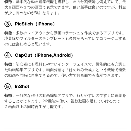
特徴：
基本的な動画編集機能を搭載し、画面分割機能も備えていて、最
大９画面を１つの画面で表示できます。使い勝手は良いのですが、料金
が少し高めなのが気になります。
③、PicStich（iPhone）
特徴：
多数のレイアウトから動画コラージュを作成できるアプリです。
境界線やフィルターのテンプレートも多数そろっていてコラージュする
のには楽しめると思います。
④、CapCut（iPhone,Android）
特徴：
初心者にも理解しやすいインターフェイスで、機能的にも充実し
た動画編集アプリです。画面分割は「はめ込み合成」という機能で複数
の動画を同時に再生できるので、使い方で何画面でも表示できます。
⑤、InShot
特徴：
一般的な作りの動画編集アプリで、解りやすいのですぐに編集を
することができます。PIP機能を使い、複数動画を足していけるので、
２画面以上の同時再生が可能です。