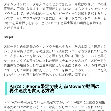
タイムラインにデータを入れることができたら、今度は映像データの速
度調節の工程に入ります。速度調節をするためには右クリックでウィン
ドウを出して、その項目の中にあるスピードと再生調節を選択するとよ
いです。もしマウスがない場合には、キーボードでコントロールキーと
Rキーを同時押しをすることでスピードと再生調節の項目を表示するこ
とができます。
Step3.
スピードと再生調節のウィンドウを表示すると、その上部に「速度」と
いう項目があります。その速度という項目にレバーが表示されているの
で、左側にレバーを持っていくと遅くなり逆に右側にもっていくと早く
なります。タイムラインに入れた動画にチェックを入れて、スピードと
再生調節の項目を出して速度を調節したら画面にある「ok」を押すだけ
です。そして画面右側にあるチャプターを再生してみて、チェックを入
れたポイントの再生時間が変わっていれば作業の完了です。
Part3：iPhone限定で使えるiMovieで動画の
再生速度を変える方法
iPhoneのosを利用している人限定ですが、iPhone端末には動画を編集
するためのiMovieというソフトがあらかじめインストールされていま