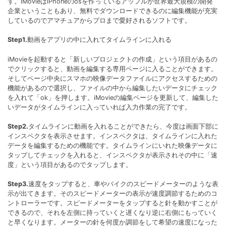
す。iMovieはiPhoneのosを作っているアップルが世界最大規模の開発
企業ということもあり、無料でダウンロードできるのに編集機能が充実
しているのでアマチュアからプロまで愛好されるソフトです。
Step1.
動画をアプリの中に入れてタイムラインに入れる
iMovieを起動すると「新しいプロジェクトの作成」という項目があるの
でクリックすると、動画を編集する専用ページに入ることができます。
そしてページ中央にスマホの映像データファイルにアクセスするための
機能があるので選択し、ファイルの中から編集したいデータにチェック
を入れて「ok」を押します。iMovieの編集ページを更新して、編集した
いデータがタイムラインに入っていれば入力作業の完了です。
Step2.
タイムラインに動画を入れることができたら、今度は画面下部に
インスペクタを表示させます。インスペクタは、タイムラインに入れた
データを編集するための機能です。タイムラインにいれた映像データに
タップしてチェックを入れると、インスペクタが表示されその中に「速
度」という項目があるのでタップします。
Step3.
速度をタップすると、車やバイクのスピードメーターのような表
示が出てきます。そのスピードメーターの表示が速度調節するためのコ
ントローラーです。スピードメーターをタップすると針を動かすことが
できるので、それを左側に持っていくと遅くなり逆に右側にもっていく
と早くなります。メーターの針を何度か調節をして希望の速度になった