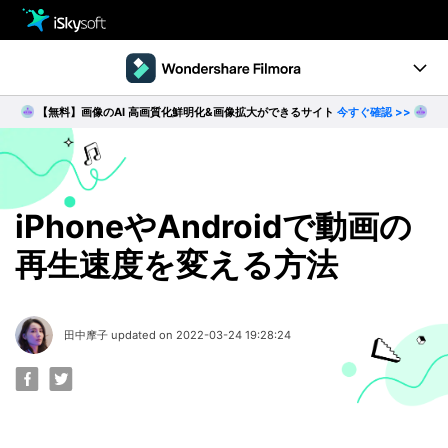
製品
製品活用事例
【無料】画像のAI 高画質化鮮明化&画像拡大ができるサイト
今すぐ確認 >>
Utility
製品ページ
ダウンロード
ストア
Filmstock
ダウンロード
ダウンロード
操作ガイド
iPhoneやAndroidで動画の
再生速度を変える方法
サポート
動作環境
動画編集の基本とコツ
田中摩子 updated on 2022-03-24 19:28:24
無料ダウンロード
今すぐ購入