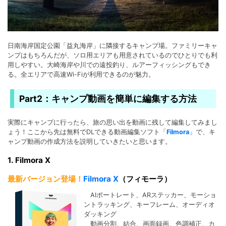
日南海岸国定公園「益丸海岸」に隣接するキャンプ場。ファミリーキャ
ンプはもちろんだが、ソロ用エリアも用意されているのでひとりでも利
用しやすい。大崎海岸や川での遠投釣り、ルアーフィッシングもでき
る。全エリアで高速Wi-Fiが利用できるのが魅力。
Part2：キャンプ動画を簡単に編集する方法
実際にキャンプに行ったら、旅の思い出を動画に残して編集してみまし
ょう！ここから先は無料でDLできる動画編集ソフト「
Filmora
」で、キ
ャンプ動画の作成方法を説明していきたいと思います。
1. Filmora X
最新バージョン登場！
Filmora X
（フィモーラ）
AIポートレート、ARステッカー、モーショ
ントラッキング、キーフレーム、オーディオ
ダッキング
動画分割、結合、画面録画、色調補正、カ