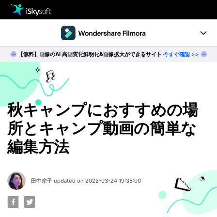
製品
製品活用事例
【無料】画像のAI 高画質化鮮明化&画像拡大ができるサイト
今すぐ確認 >>
Utility
製品ページ
ダウンロード
ストア
Filmstock
ダウンロード
ダウンロード
操作ガイド
秋キャンプにおすすめの場
所とキャンプ動画の簡単な
サポート
動作環境
編集方法
動画編集の基本とコツ
無料ダウンロード
今すぐ購入
田中摩子 updated on 2022-03-24 19:35:00