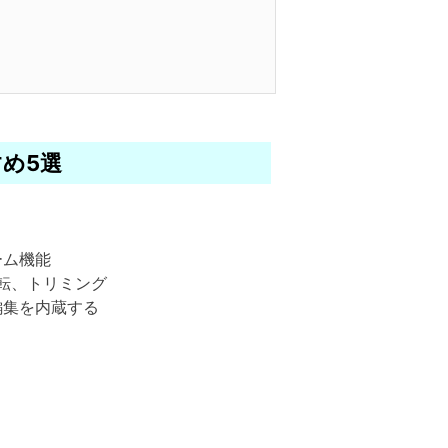
すめ5選
ーム機能
転、トリミング
編集を内蔵する