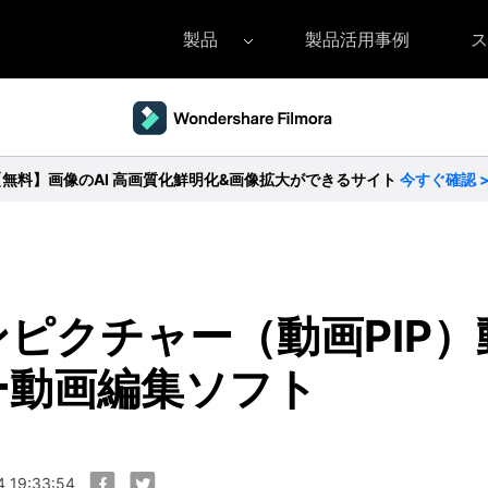
製品
製品活用事例
ス
Filmora（フィモーラ）
UniConverter(スーパーメディア変換
DVD
• Filmora for Windows
• UniConverter for Windows
• DV
【無料】画像のAI 高画質化鮮明化&画像拡大ができるサイト
今すぐ確認 
• Filmora for Mac
• UniConverter for Mac
• DV
ピクチャー（動画PIP
ー動画編集ソフト
 19:33:54