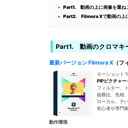
Part1. 動画の上に画像を重
Part2. Filmora Xで動
Part1. 動画のクロマ
最新バージョン Filmora X
（フ
モーショントラ
PIPピクチャ
フィルター、ト
縦横比、色相、
ローカル、デバ
初心者や専門家
動作環境