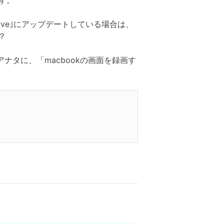
す。
jave｣にアップデートしている場合は、
？
タに、「macbookの画面を録画す