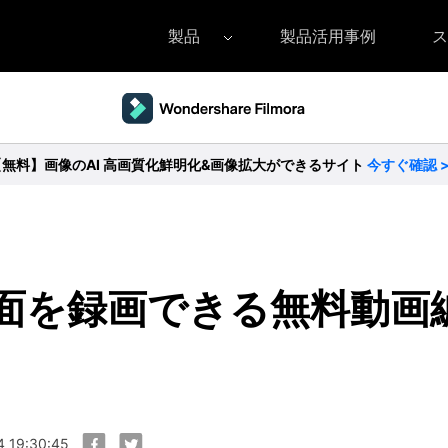
製品
製品活用事例
ス
Filmora（フィモーラ）
UniConverter(スーパーメディア変換
DVD
• Filmora for Windows
• UniConverter for Windows
• DV
【無料】画像のAI 高画質化鮮明化&画像拡大ができるサイト
今すぐ確認 
• Filmora for Mac
• UniConverter for Mac
• DV
の画面を録画できる無料動画
 19:30:45