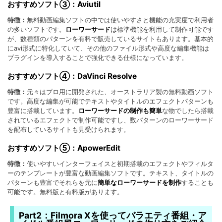
おすすめソフト③：Aviutil
特徴：
無料動画編集ソフトの中では使いやすさと機能の充実度で利用者
の多いソフトです。
ローワーサード
は標準機能を利用して制作可能です
が、数種類のパターンを有料で販売しているサイトもあります。基本的
にavi形式に特化していて、その他のファイル形式や高度な編集機能は
プラグインを導入することで強化できる仕様になっています。
おすすめソフト④：DaVinci Resolve
特徴：
元々はプロ用に開発された、オーストラリア製の無料動画ソフト
です。高度な編集が可能でテキストやタイトルのエフェクトパターンも
豊富に搭載しています。
ローワーサードの制作も簡単
な物でしたら搭載
されているエフェクトで制作可能ですし、数パターンのローワーサード
を配布しているサイトも見受けられます。
おすすめソフト⑤：ApowerEdit
特徴：
使いやすいインターフェイスと初期搭載のエフェクトやフィルタ
ーのテンプレートが豊富な動画編集ソフトです。テキスト、タイトルの
パターンも豊富でそれらを元に
簡単なローワーサードを制作
することも
可能です。無料版と有料版があります。
Part2：Filmora Xを使ってバラエティ番組・ア