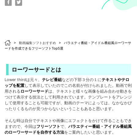
>
動画編集ソフトおすすめ
>
バラエティ番組・アイドル番組風ローワーサ
ードを作成できるフリーソフトTop5選
ローワーサードとは
Lower thirdは元々、
テレビ番組
などの下部３分の１に
テキストやテロ
ップを配置
して表示していたのでこの名前が付けられました。動画で利
用される
ローワーサード
は、テキストと様々な画像を組み合わせ動きを
つけて表示する技法として利用されています。テンプレートをアレンジ
して使用することも可能ですが、動画のテーマによっては、なかなかぴ
ったりくるものが見つからないということもあると思います。
そんな時は自分でテキストや画像にエフェクトをかけて作ることもでき
ますので、今回は
フリーソフト
で、
バラエティー番組・アイドル番組風
のローワーサードを自作する方法
をご案内したいと思います。