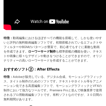
特徴：
動画編集におけるほぼすべての機能を搭載して、しかも使いやす
いと評判の無料動画編集ソフトです。初期搭載されているエフェクトや
フィルターやBGMのパターンが豊富で、初心者でもすぐに素敵な動画
を作成できます。
ローワーサード制作
も標準搭載の機能を使い、テキス
トや画像に様々なデザインや動きをつけることができますので、オリジ
ナリティーの高いローワーサードを作成することができます。
おすすめソフト②：After Effects
特徴：
Adobeが販売している、デジタル合成、モーショングラフィック
ス、タイトル制作のためのソフトです。テキストやタイトル等をアニメ
ーション化できる高度編集ソフトで、モーショングラフィックとVFXの
制作において強力なツールです。Premiere Proと並んで映像業界で使用
されるプロ用動画編集ソフトです。有料ソフトなのですが、３０日間の
無料期間があります。