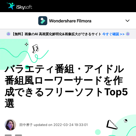
製品
製品活用事例
【無料】画像のAI 高画質化鮮明化&画像拡大ができるサイト
今すぐ確認 >>
Utility
製品ページ
ダウンロード
ストア
Filmstock
ダウンロード
ダウンロード
操作ガイド
バラエティ番組・アイドル
番組風ローワーサードを作
サポート
動作環境
成できるフリーソフトTop5
動画編集の基本とコツ
選
無料ダウンロード
今すぐ購入
田中摩子 updated on 2022-03-24 19:33:01