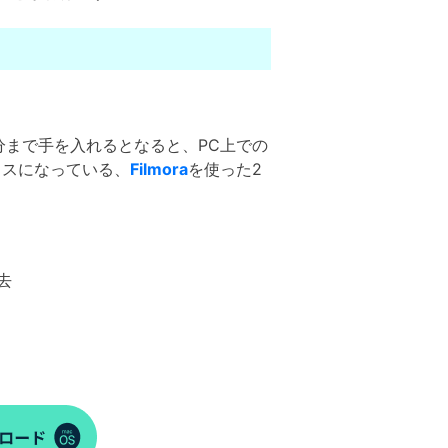
分まで手を入れるとなると、PC上での
イスになっている、
Filmora
を使った2
去