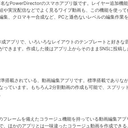
なPowerDirectorのスマホアプリ版です。レイヤー追加
組や実況配信などでよく見るワイプ動画も、この機能を使って
編集、クロマキー合成など、PCと遜色ないレベルの編集作業
ジュ動画作成アプリで、いろいろなレイアウトのテンプレートと好き
ができます。作成した後はアプリ上からそのままSNSに投稿
adなどに標準搭載されている、動画編集アプリです。標準搭載であ
なっています。もちろん2分割動画の作成も可能で、スプリッ
。
上のフレームを備えたコラージュ機能を持っている動画編集アプ
で、ほかのアプリとは一味違ったコラージュ動画を作成できる