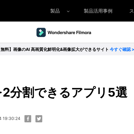
製品
製品活用事例
ス
Filmora（フィモーラ）
UniConverter(スーパーメディア変換
DVD
• Filmora for Windows
• UniConverter for Windows
• DV
【無料】画像のAI 高画質化鮮明化&画像拡大ができるサイト
今すぐ確認 
• Filmora for Mac
• UniConverter for Mac
• DV
2分割できるアプリ5選
 19:30:24