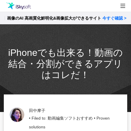
画像のAI 高画質化鮮明化&画像拡大ができるサイト
製品
今すぐ確認 >>
製品活用事例
Utility
ストア
iPhoneでも出来る！動画の
サポート
結合・分割ができるアプリ
はコレだ！
田中摩子
• Filed to:
動画編集ソフトおすすめ
• Proven
solutions