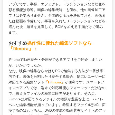
アプリです。字幕、エフェクト、トランジションなど映像を
彩る機能は秀逸。画像の編集機能にも優れ、他の画像加工ア
プリは必要ありません。全体的な流れを決めておき、画像ま
たは動画を準備して、字幕を入れたりトランジションなどを
選んだ後、順番を見直して、BGMを加える手順だけで済み
ます。
おすすめ
操作性に優れた編集ソフトなら
「filmora」：
iPhoneで動画結合・分割ができるアプリをご紹介しました
が、いかがでしたか。
なお、映像の編集ならやはりPCで編集する方法が一番効率
的です。映像を分割したり結合する場合、幅広いユーザーに
対応できる編集ソフト
「Filmora」
が便利です。スマートフ
ォンのアプリでは、端末で対応可能なフォーマットだけなの
で、扱えるファイルの種類に限界があります。その点、
Filmoraは対応できるファイルの種類が豊富な上に、ハイレ
ベルな編集機能が揃っています。希望するファイル形式に変
換するのはもちろん、DVDの作成や動画共有サイトへのアッ