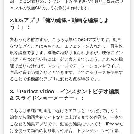
編」には14種類のテンプレートが準備されており、好みのジ
ャンルの映画CMのような作品を作れます。
2.iOSアプリ「俺の編集 - 動画を編集しよ
う！」：
変わった名前ですが、こちらは無料のiOSアプリです。動画
をつなげることはもちろん、エフェクトを入れたり、再生速
度を調整できます。機能の種類は限られますが、映像にイン
パクトをつけたい時には十分と言えるでしょう。これらの機
能で足りなければ、同シリーズでデコレーションやワイプ、
字幕や音楽の挿入などもできます。全てのシリーズを使用す
ることで多機能なアプリに変わる点が特徴です。
3.「Perfect Video – インスタントビデオ編集
& スライドショーメーカー」：
こちらは単純に動画をつなげるアプリというだけではなく、
編集から動画共有サイトなどに上げるまでの作業を、一本で
こなせる編集アプリです。動画の編集についても、iPhoneだ
けを使って動画の切り取りや結合、トランジションや字幕、