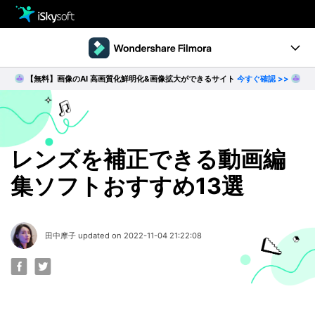
製品
製品活用事例
【無料】画像のAI 高画質化鮮明化&画像拡大ができるサイト
今すぐ確認 >>
Utility
製品ページ
ダウンロード
ストア
Filmstock
ダウンロード
ダウンロード
操作ガイド
レンズを補正できる動画編
集ソフトおすすめ13選
サポート
動作環境
動画編集の基本とコツ
田中摩子 updated on 2022-11-04 21:22:08
無料ダウンロード
今すぐ購入