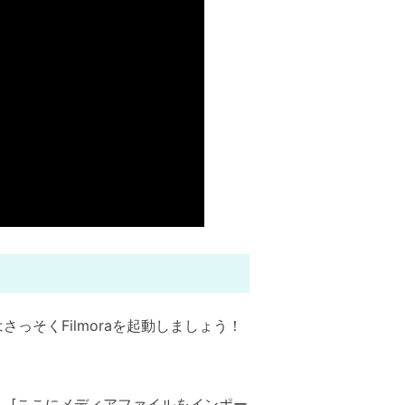
っそくFilmoraを起動しましょう！
。[ここにメディアファイルをインポー