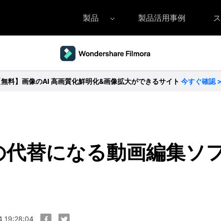
製品
製品活用事例
ス
Filmora（フィモーラ）
UniConverter(スーパーメディア変換
DVD
• Filmora for Windows
• UniConverter for Windows
• DV
【無料】画像のAI 高画質化鮮明化&画像拡大ができるサイト
今すぐ確認 
• Filmora for Mac
• UniConverter for Mac
• DV
 Proの代替になる動画編集ソ
 19:28:04