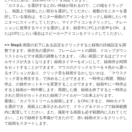
「カスタム」を選択すると白い枠線が現れるので、この端をドラッグ
し、画面上で録画したい部分を選択してください。複数のモニターを選
択している場合は、モニター画面のアイコンをクリックし録画したいモ
ニターにスイッチしてください。マイクアイコンをクリックし、ナレー
ションに使用するマイクを選択します。録音中にPC上の音声をON、ま
たはOffにしたい場合はスピーカーアイコンをクリックしてください。
>> Step2.
画面の右下にある設定をクリックすると録画の詳細設定を調
整できます。保存先の選択や、フレームレートの調節、ドロップダウン
リストからビデオ画質の調整もできます。（高い画質にするほどファイ
ルサイズが大きくなります）録画タイマーをオンにして、録画停止時間
をセットすることができます。マウスのクリックカラーを４色から選べ
るオプションがあり、クリック音を録画するかしないかは、「マウスク
リック音を再生する」で決めることができます。一時停止/再開、開始/
停止、の操作ホットキーを変更することができます。録画中に一時停止
すると録画が一時中断します。再開した後、録画を終了すると一時停止
された部分がカットされた録画ファイルが一つ出来上がります。
最後に「カメラストリームを録画します」をONにすると、Webカメラ
を選択でき、画面上に表示されるので、ドラッグ＆ドロップで録画範囲
内に配置してください。また、撮影する画面も必ず範囲内に入れてくだ
さい。これで録画する準備ができたので、赤い録画ボタンをクリックし
て録画をスタートします。