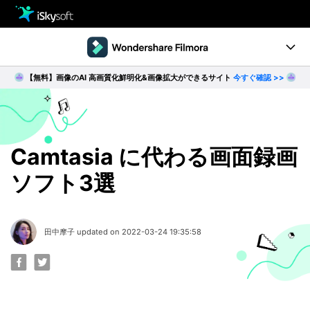
製品
製品活用事例
【無料】画像のAI 高画質化鮮明化&画像拡大ができるサイト
今すぐ確認 >>
Utility
製品ページ
ダウンロード
ストア
Filmstock
ダウンロード
ダウンロード
操作ガイド
Camtasia に代わる画面録画
ソフト3選
サポート
動作環境
動画編集の基本とコツ
田中摩子 updated on 2022-03-24 19:35:58
無料ダウンロード
今すぐ購入