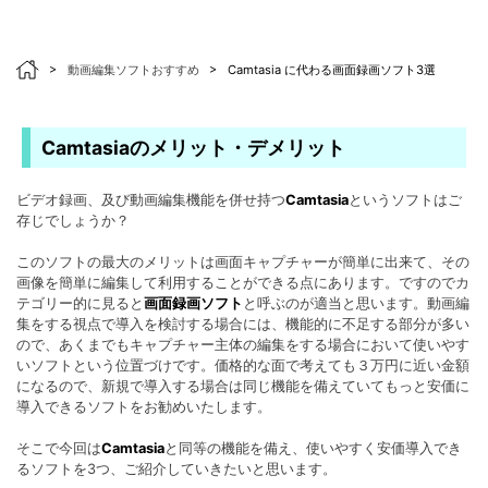
>
動画編集ソフトおすすめ
>
Camtasia に代わる画面録画ソフト3選
Camtasiaのメリット・デメリット
ビデオ録画、及び動画編集機能を併せ持つ
Camtasia
というソフトはご
存じでしょうか？
このソフトの最大のメリットは画面キャプチャーが簡単に出来て、その
画像を簡単に編集して利用することができる点にあります。ですのでカ
テゴリー的に見ると
画面録画ソフト
と呼ぶのが適当と思います。動画編
集をする視点で導入を検討する場合には、機能的に不足する部分が多い
ので、あくまでもキャプチャー主体の編集をする場合において使いやす
いソフトという位置づけです。価格的な面で考えても３万円に近い金額
になるので、新規で導入する場合は同じ機能を備えていてもっと安価に
導入できるソフトをお勧めいたします。
そこで今回は
Camtasia
と同等の機能を備え、使いやすく安価導入でき
るソフトを3つ、ご紹介していきたいと思います。