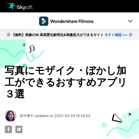
製品
製品活用事例
【無料】画像のAI 高画質化鮮明化&画像拡大ができるサイト
今すぐ確認 >>
Utility
製品ページ
ダウンロード
ストア
Filmstock
ダウンロード
ダウンロード
操作ガイド
写真にモザイク・ぼかし加
工ができるおすすめアプリ
サポート
動作環境
３選
動画編集の基本とコツ
無料ダウンロード
今すぐ購入
田中摩子 updated on 2022-03-24 19:28:03