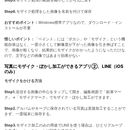
Step5.
モザイク処理の範囲を縮小してから元に戻す
Step6.
モザイク処理をした画像を名前を付けて保存
おすすめポイント：
Windows標準アプリなので、ダウンロード・イン
ストールが不要
惜しいポイント：
「ペイント」には「ボカシ」や「モザイク」という機
能自体はなく、一度小さくして解像度が下がった画像を引き伸ばすこと
で、画像が粗くなり、結果的にモザイクがかかったようになっただけな
ので、文字などの画像ではあまり効果がない
写真にモザイク・ぼかし加工ができるアプリ②、LINE（iOS
のみ）
モザイクをかける方法
Step1.
送信する画像の中心をタップして開き、編集画面で「鉛筆マー
ク」→「モザイクマーク」でモザイク・ぼかし加工ができます。
Step2.
アルバムやキープに保存されている写真は直接加工することがで
きず、一度端末に保存する。
Step3.
モザイク加工のみの用途でLINEを使う場合は、ひとりグループ