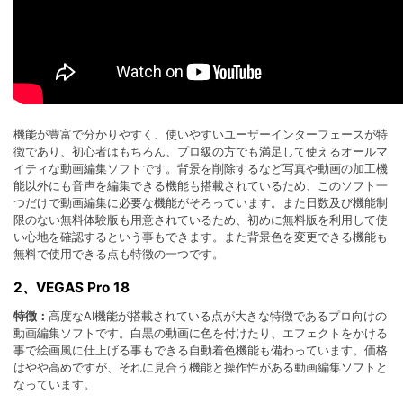
機能が豊富で分かりやすく、使いやすいユーザーインターフェースが特
徴であり、初心者はもちろん、プロ級の方でも満足して使えるオールマ
イティな動画編集ソフトです。背景を削除するなど写真や動画の加工機
能以外にも音声を編集できる機能も搭載されているため、このソフト一
つだけで動画編集に必要な機能がそろっています。また日数及び機能制
限のない無料体験版も用意されているため、初めに無料版を利用して使
い心地を確認するという事もできます。また背景色を変更できる機能も
無料で使用できる点も特徴の一つです。
2、VEGAS Pro 18
特徴：
高度なAI機能が搭載されている点が大きな特徴であるプロ向けの
動画編集ソフトです。白黒の動画に色を付けたり、エフェクトをかける
事で絵画風に仕上げる事もできる自動着色機能も備わっています。価格
はやや高めですが、それに見合う機能と操作性がある動画編集ソフトと
なっています。