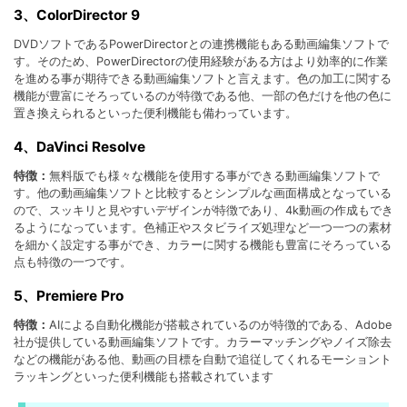
3、ColorDirector 9
DVDソフトであるPowerDirectorとの連携機能もある動画編集ソフトで
す。そのため、PowerDirectorの使用経験がある方はより効率的に作業
を進める事が期待できる動画編集ソフトと言えます。色の加工に関する
機能が豊富にそろっているのが特徴である他、一部の色だけを他の色に
置き換えられるといった便利機能も備わっています。
4、DaVinci Resolve
特徴：
無料版でも様々な機能を使用する事ができる動画編集ソフトで
す。他の動画編集ソフトと比較するとシンプルな画面構成となっている
ので、スッキリと見やすいデザインが特徴であり、4k動画の作成もでき
るようになっています。色補正やスタビライズ処理など一つ一つの素材
を細かく設定する事ができ、カラーに関する機能も豊富にそろっている
点も特徴の一つです。
5、Premiere Pro
特徴：
AIによる自動化機能が搭載されているのが特徴的である、Adobe
社が提供している動画編集ソフトです。カラーマッチングやノイズ除去
などの機能がある他、動画の目標を自動で追従してくれるモーショント
ラッキングといった便利機能も搭載されています