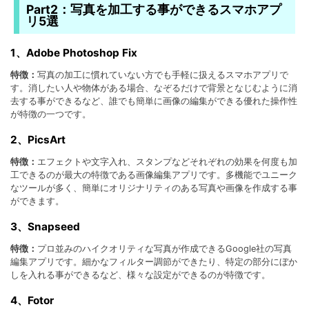
Part2：写真を加工する事ができるスマホアプ
リ5選
1、Adobe Photoshop Fix
特徴：
写真の加工に慣れていない方でも手軽に扱えるスマホアプリで
す。消したい人や物体がある場合、なぞるだけで背景となじむように消
去する事ができるなど、誰でも簡単に画像の編集ができる優れた操作性
が特徴の一つです。
2、PicsArt
特徴：
エフェクトや文字入れ、スタンプなどそれぞれの効果を何度も加
工できるのが最大の特徴である画像編集アプリです。多機能でユニーク
なツールが多く、簡単にオリジナリティのある写真や画像を作成する事
ができます。
3、Snapseed
特徴：
プロ並みのハイクオリティな写真が作成できるGoogle社の写真
編集アプリです。細かなフィルター調節ができたり、特定の部分にぼか
しを入れる事ができるなど、様々な設定ができるのが特徴です。
4、Fotor