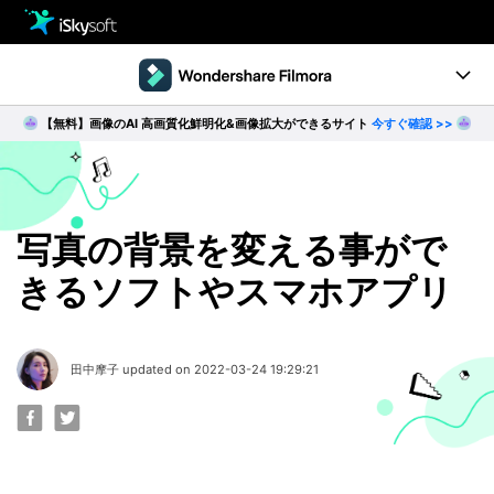
製品
製品活用事例
【無料】画像のAI 高画質化鮮明化&画像拡大ができるサイト
今すぐ確認 >>
Utility
製品ページ
ダウンロード
ストア
Filmstock
ダウンロード
ダウンロード
操作ガイド
写真の背景を変える事がで
きるソフトやスマホアプリ
サポート
動作環境
動画編集の基本とコツ
田中摩子 updated on 2022-03-24 19:29:21
無料ダウンロード
今すぐ購入