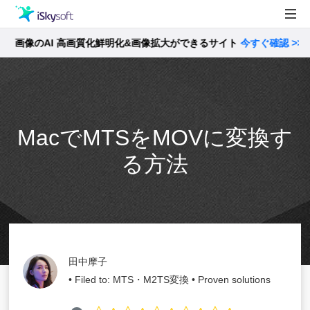
画像のAI 高画質化鮮明化&画像拡大ができるサイト
製品
今すぐ確認 >>
製品活用事例
Utility
ストア
MacでMTSをMOVに変換す
サポート
る方法
田中摩子
• Filed to:
MTS・M2TS変換
• Proven solutions