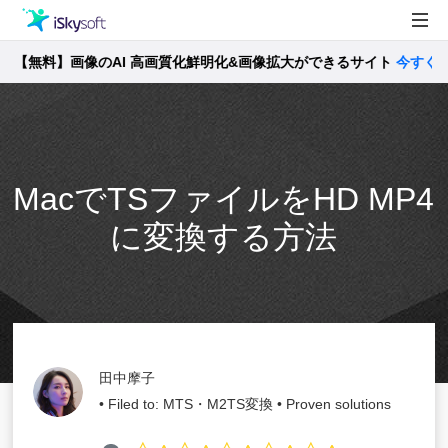
料】画像のAI 高画質化鮮明化&画像拡大ができるサイト
製品
今すぐ確認 >>
製品活用事例
Utility
ストア
MacでTSファイルをHD MP4
サポート
に変換する方法
田中摩子
• Filed to:
MTS・M2TS変換
• Proven solutions