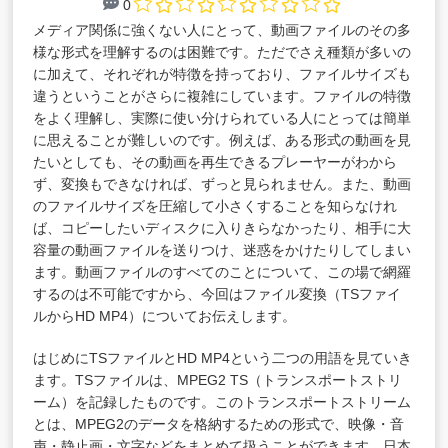
0
メディア関係に強くない人にとって、動画ファイルのその多
様な形式を理解するのは困難です。ただでさえ種類が多いの
に加えて、それぞれが特徴を持っており、ファイルサイズも
違うということがさらに複雑にしています。ファイルの特徴
をよく理解し、実際に使い分けられている人にとっては簡単
に思えることが難しいのです。例えば、ある形式の動画を見
たいとしても、その動画を再生できるプレーヤーがわから
ず、変換もできなければ、ずっと見られません。また、動画
のファイルサイズを圧縮して小さくすることを知らなけれ
ば、コピーしたいディスクに入りきらなかったり、相手に大
容量の動画ファイルを送りつけ、迷惑をかけたりしてしまい
ます。動画ファイルのすべてのことについて、この場で網羅
するのは不可能ですから、今回はファイル変換（TSファイ
ルからHD MP4）についてお伝えします。
はじめにTSファイルとHD MP4という二つの用語を見ていき
ます。TSファイルは、MPEG2 TS（トランスポートストリ
ーム）を記録したものです。このトランスポートストリーム
とは、MPEG2のデータを格納するための形式で、映像・音
声・静止画・文字などをまとめて扱うことができます。日本