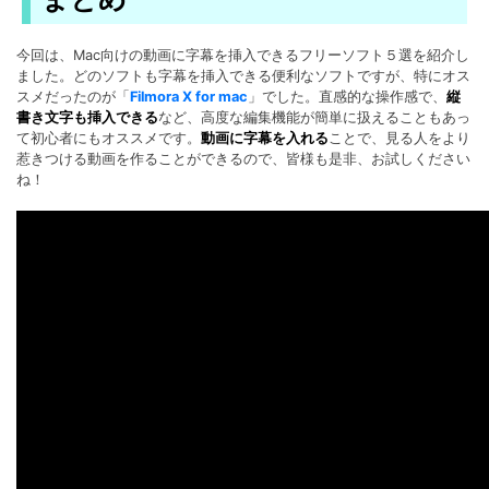
今回は、Mac向けの動画に字幕を挿入できるフリーソフト５選を紹介し
ました。どのソフトも字幕を挿入できる便利なソフトですが、特にオス
スメだったのが「
Filmora X for mac
」でした。直感的な操作感で、
縦
書き文字も挿入できる
など、高度な編集機能が簡単に扱えることもあっ
て初心者にもオススメです。
動画に字幕を入れる
ことで、見る人をより
惹きつける動画を作ることができるので、皆様も是非、お試しください
ね！