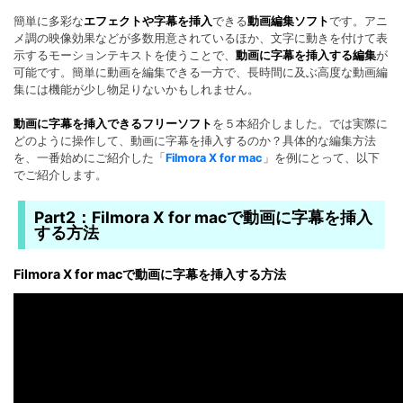
簡単に多彩な
エフェクトや字幕を挿入
できる
動画編集ソフト
です。アニ
メ調の映像効果などが多数用意されているほか、文字に動きを付けて表
示するモーションテキストを使うことで、
動画に字幕を挿入する編集
が
可能です。簡単に動画を編集できる一方で、長時間に及ぶ高度な動画編
集には機能が少し物足りないかもしれません。
動画に字幕を挿入できるフリーソフト
を５本紹介しました。では実際に
どのように操作して、動画に字幕を挿入するのか？具体的な編集方法
を、一番始めにご紹介した「
Filmora X for mac
」を例にとって、以下
でご紹介します。
Part2：Filmora X for macで動画に字幕を挿入
する方法
Filmora X for macで動画に字幕を挿入する方法