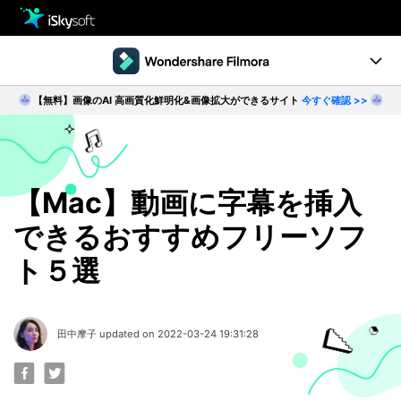
製品
製品活用事例
【無料】画像のAI 高画質化鮮明化&画像拡大ができるサイト
今すぐ確認 >>
Utility
製品ページ
ダウンロード
ストア
Filmstock
ダウンロード
ダウンロード
操作ガイド
【Mac】動画に字幕を挿入
できるおすすめフリーソフ
サポート
動作環境
ト５選
動画編集の基本とコツ
無料ダウンロード
今すぐ購入
田中摩子 updated on 2022-03-24 19:31:28