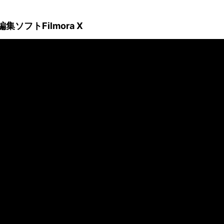
フトFilmora X