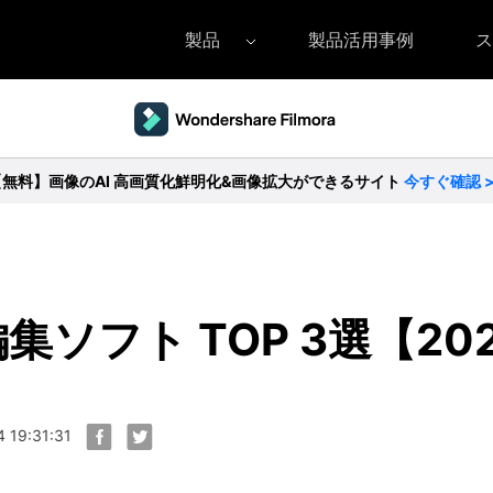
製品
製品活用事例
ス
Filmora（フィモーラ）
UniConverter(スーパーメディア変換
DVD
• Filmora for Windows
• UniConverter for Windows
• DV
【無料】画像のAI 高画質化鮮明化&画像拡大ができるサイト
今すぐ確認 
• Filmora for Mac
• UniConverter for Mac
• DV
ソフト TOP 3選【20
 19:31:31