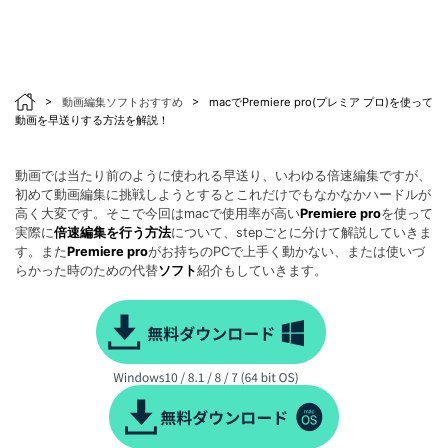
>
動画編集ソフトおすすめ
>
macでPremiere pro(プレミア プロ)を使って
動画を早送りする方法を解説！
動画では当たり前のように使われる早送り、いわゆる倍速編集ですが、
初めて動画編集に挑戦しようとするとこれだけでもなかなかハードルが
高く大変です。そこで今回はmacで使用率が高い
Premiere pro
を使って
実際に
倍速編集を行う方法
について、stepごとに分けて解説していきま
す。また
Premiere pro
がお持ちのPCで上手く動かない、または使いづ
らかった時のための代替
ソフト
紹介もしていきます。