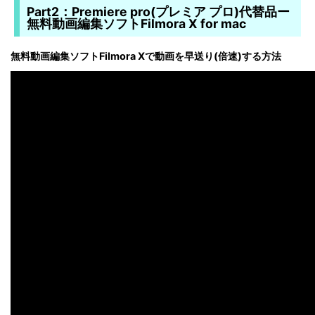
Part2：Premiere pro(プレミア プロ)代替品ー
無料動画編集ソフトFilmora X for mac
無料動画編集ソフトFilmora Xで動画を早送り(倍速)する方法