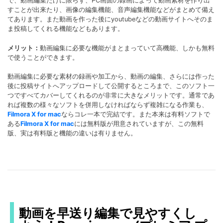
で、動画編集だけに限らず、PC画面の録画によって動画素材を作り出
すことが出来たり、画像の編集機能、音声編集機能などがまとめて備え
てあります。また動画を作った後にyoutubeなどの動画サイトへそのま
ま投稿してくれる機能などもあります。
メリット：
動画編集に必要な機能がまとまっていて高機能、しかも無料
で使うことができます。
動画編集に必要な素材の録画や加工から、動画の編集、さらには作った
後に投稿サイトへアップロードして公開するところまで、このソフト一
つですべてカバーしてくれるのが非常に大きなメリットです。通常であ
れば複数の様々なソフトを併用しなければならず複雑になる作業も、
Filmora X for mac
ならコレ一本で完結です。また本来は有料ソフトで
ある
Filmora X for mac
には無料版が用意されていますが、この無料
版、実は有料版と機能の違いは有りません。
動画を早送り編集で見やすくし