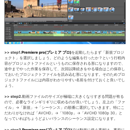
>> step1.
Premiere pro(プレミア プロ)
を起動したらまず「新規プロジ
ェクト」を選択しましょう。どのような編集を行ったか？という行程内
容がプロジェクトファイルというものに保存される形になりますので、
途中までやった作業を保存して、次回以降続きをやる場合はこの保存し
ておいたプロジェクトファイルを読み込む形になります。そのためプロ
ジェクトファイルには内容がわかりやすい名前を付けておくと良いでし
ょう。
>> step2.
動画ファイルのサイズが極端に大きくなりすぎる問題が有る
ので、必要なラインギリギリに収めるのが良いでしょう。左上の「ファ
イル」→「新規」→「シーケンス」の順番に選択していきます。特にこ
だわりがなければ「AVCHD」→「1080p」→「AVCHD 1080p 30」と
なっていればちょうどよいバランスのシーケンス設定になります。
>> step3.
Premiere pro(プレミア プロ)
では動画に使う素材は、事前に