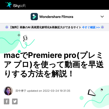
製品
製品活用事例
【無料】画像のAI 高画質化鮮明化&画像拡大ができるサイト
今すぐ確認 >>
Utility
製品ページ
ダウンロード
ストア
Filmstock
ダウンロード
ダウンロード
操作ガイド
macでPremiere pro(プレミ
ア プロ)を使って動画を早送
サポート
動作環境
りする方法を解説！
動画編集の基本とコツ
無料ダウンロード
今すぐ購入
田中摩子 updated on 2022-03-24 19:31:35