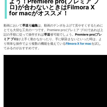
よう！Premiere pro(プレミア プ
ロ)が合わないときはFilmora X
for macがオススメ！
動画において
早送り編集
は、動画のテンポを上げて見やすくするために
とても大切な工夫の一つです。Premiere pro(プレミア プロ)であれば上
記の手順に従って操作すれば
早送り
可能でしょう。
Premiere pro(プレ
ミア プロ)
が上手く動かなかったり、手に馴染まないといった時は、よ
り簡単な操作でより複数の機能を備えている
Filmora X for mac
を試し
てみるのがおすすめです。