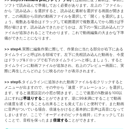
ソフトで読み込んで準備しておく必要があります。左上の「ファイル」
から「読み込み」を選択すると、読み込む素材を選択する画面が開きま
す。この画面から目的の動画ファイルを選択して「開く」を選択しまし
ょう。複数ある場合はドラッグして範囲選択で複数選んでから開けば手
間が省けます。読み込みできたかどうかは、左下の一覧に読み込んだフ
ァイルが追加されることでわかります。これで動画編集の大まかな下準
備ができたことになります。
>> step4.
実際に編集作業に際して、作業台に当たる部分が右下にある
タイムラインと呼ばれる領域です。左下に先程読み込んだ動画を、今度
はドラッグ&ドロップで右下のタイムラインへと移しましょう。すると
タイムラインに動画ファイルが追加され、右上のプレビュー画面に、実
際に再生したらどのように映るのか？が表示されます。
>> step5.
タイムラインに追加された動画ファイルを右クリックすると
メニューが出ますので、その中から「速度・デュレーション」を選択し
ます。すると速度設定の小窓が開きます。ここで速度の%数値を100以
上にすれば
早送りする
ことができます。逆に99未満にすることで動画
の速度を遅くすることも出来ることも覚えておくと便利です。また動画
に音声がついている場合、倍速をかけると基本的に音声は高音になって
しまいますが、ここで「オーディオのピッチを維持」にチェックしてお
くことで、音程を保ったまま
倍速する
ことができます。